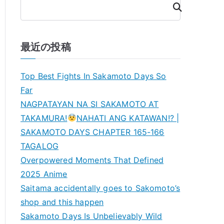
検
索
最近の投稿
Top Best Fights In Sakamoto Days So
Far
NAGPATAYAN NA SI SAKAMOTO AT
TAKAMURA!
NAHATI ANG KATAWAN!? |
SAKAMOTO DAYS CHAPTER 165-166
TAGALOG
Overpowered Moments That Defined
2025 Anime
Saitama accidentally goes to Sakomoto’s
shop and this happen
Sakamoto Days Is Unbelievably Wild