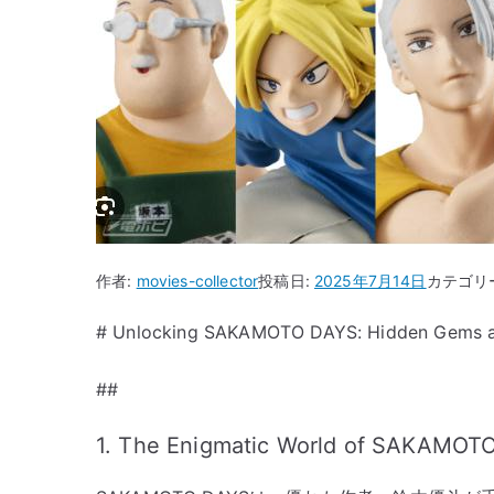
作者:
movies-collector
投稿日:
2025年7月14日
カテゴリ
# Unlocking SAKAMOTO DAYS: Hidden Gems and
##
1. The Enigmatic World of SAKAMOT