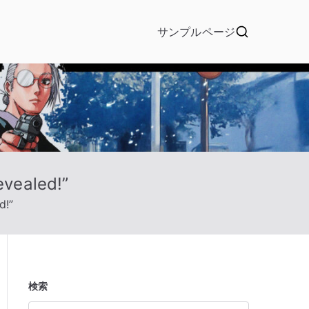
サンプルページ
vealed!”
d!”
検索