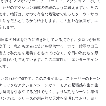
斗が手がけるマンガシリーズで、ユーモア、アクション、そして
Revealed!”
、ただのアクション満載の物語のように思えますが、その
へ
の
ます。物語は、かつて有名な暗殺者であったタロウ・サカ
生活を選ぶところから始まります。この意外な展開が、ユ
定します。
常と非日常の対比を巧みに描き出している点です。タロウが日常
様子は、私たち読者に笑いを提供する一方で、贖罪や自己
過去は私たちを定義するものではなく、今日の私たちを形
な味わいを与えています。この二重性が、エンターテイン
です。
ルもまた隠れた宝物です。このスタイルは、ストーリーのトーン
ナミックなアクションシーンがユーモアと緊張感を生き生
な瞬間を引き立てるだけでなく、より深刻なシーンに感情
リングは、シリーズの創造的な天才を証明しており、目と