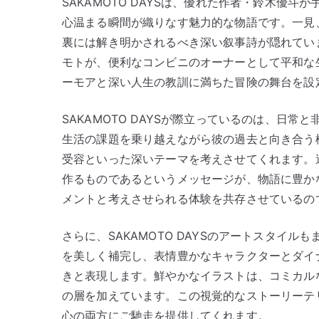
SAKAMOTO DAYSは、優れた作者・鈴木優
心温まる瞬間が織りなす魅力的な物語です。一見
裏には解き明かされるべき深い叙事詩が隠れてい
モトが、便利なコンビニのオーナーとして平和な
ーモアと深い人生の教訓に満ちた冒険の舞台を設
SAKAMOTO DAYSが際立っているのは、日
生活の課題を乗り越えながら彼の過去と向き合う
受容といった深いテーマを考えさせてくれます。
作るものであるというメッセージが、物語に豊か
メントと考えさせられる体験を共存させているの
さらに、SAKAMOTO DAYSのアートスタイ
を美しく補完し、表情豊かなキャラクターとダイ
きと表現します。鮮やかなイラストは、コミカル
の層を加えています。この視覚的なストーリーテ
心の両方にご馳走を提供してくれます。