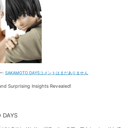
“Unlocking
ー:
SAKAMOTO DAYS
コメントはまだありません
SAKAMOTO
 Surprising Insights Revealed!
DAYS:
Hidden
Gems
and
O DAYS
Surprising
Insights