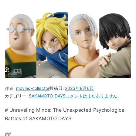
作者:
movies-collector
投稿日:
2025年8月6日
“Unraveling
カテゴリー:
SAKAMOTO DAYS
コメントはまだありません
Minds:
# Unraveling Minds: The Unexpected Psychological
The
Battles of SAKAMOTO DAYS!
Unexpected
Psychological
Battles
##