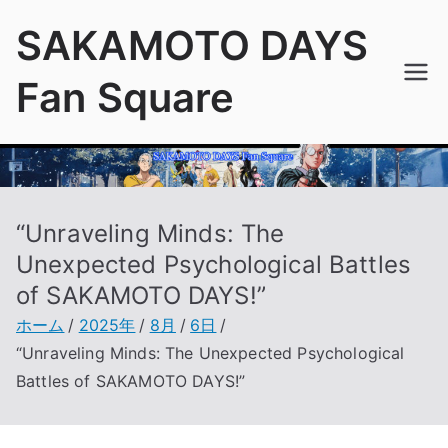
内
SAKAMOTO DAYS
容
を
Fan Square
ス
キ
ッ
プ
“Unraveling Minds: The
Unexpected Psychological Battles
of SAKAMOTO DAYS!”
ホーム
2025年
8月
6日
“Unraveling Minds: The Unexpected Psychological
Battles of SAKAMOTO DAYS!”