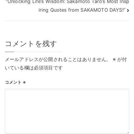
“Unlocking Life’s Wisdom: Sakamoto Taro’s Most Insp
ナ
iring Quotes from SAKAMOTO DAYS!”
ビ
ゲ
コメントを残す
ー
シ
メールアドレスが公開されることはありません。
※
が付
ョ
いている欄は必須項目です
ン
コメント
※